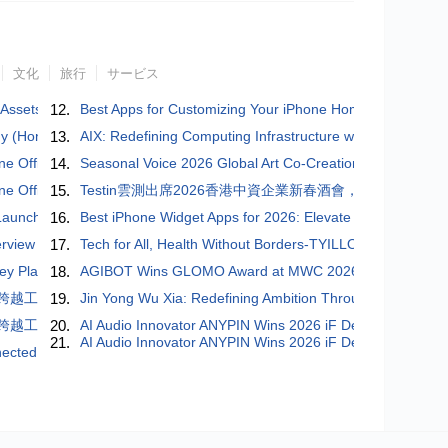
文化
旅行
サービス
 Assets
12.
Best Apps for Customizing Your iPhone Home Screen in 
ogy (Hong Kong) Co., Limited Officially Incorporated Xunke Intelligenc
13.
AIX: Redefining Computing Infrastructure with DePIN and 
ine Officially Launches Live Trading Hosting, Marking a New Upgrade
14.
Seasonal Voice 2026 Global Art Co-Creation Program Laun
ine Officially Launches Live Trading Hosting, Marking a New Upgrade
15.
Testin雲測出席2026香港中資企業新春酒會，AI測試成企
 Launched: A Digital Bridge Connecting Dreams and Opportunities
16.
Best iPhone Widget Apps for 2026: Elevate Your iOS 26 E
rview and Key Trends (2026)
17.
Tech for All, Health Without Borders-TYILLO’s Global Stra
Key Players, Competitive Landscape, and Why CaoCao Inc. Is Emergin
18.
AGIBOT Wins GLOMO Award at MWC 2026 and Announces
成本跨越工業製造「穩定性門檻」
19.
Jin Yong Wu Xia: Redefining Ambition Through Persevera
成本跨越工業製造「穩定性門檻」
20.
AI Audio Innovator ANYPIN Wins 2026 iF Design Award-W
21.
AI Audio Innovator ANYPIN Wins 2026 iF Design Award-W
ected World — The 2nd (2026) China Enterprise Global Expansion Su