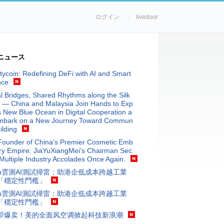
ログイン
livedoor
ニュース
tycoin: Redefining DeFi with AI and Smart
nce
al Bridges, Shared Rhythms along the Silk
 — China and Malaysia Join Hands to Exp
a New Blue Ocean in Digital Cooperation a
mbark on a New Journey Toward Commun
ilding
Founder of China's Premier Cosmetic Emb
ry Empire: JiaYuXiangMei's Chairman Sec
Multiple Industry Accolades Once Again.
stin雲測AI測試掃雷：助港企低成本跨越工業
「穩定性門檻」
stin雲測AI測試掃雷：助港企低成本跨越工業
「穩定性門檻」
即爆卖！美的全面风空调掀起科技新浪潮