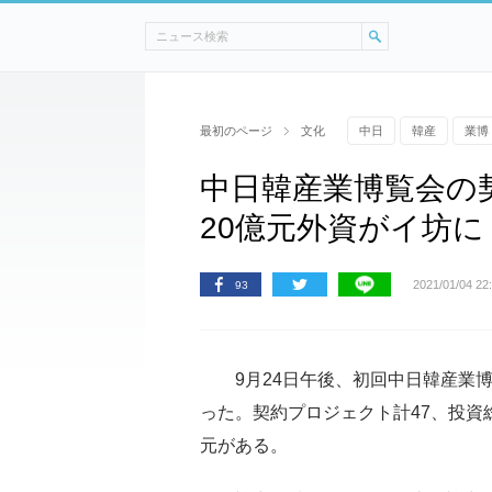
最初のページ
文化
中日
韓産
業博
中日韓産業博覧会の
20億元外資がイ坊に
2021/01/04 22
93
9月24日午後、初回中日韓産業博
った。契約プロジェクト計47、投資総額
元がある。