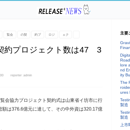
主要
覧会
の契
約プ
ロジ
ェク
Gravi
契約プロジェクト数は47 3
Fina
Digit
Road
lore 
nd E
ity Bu
:00
reporter :admin
The 
roide
ures 
Te
覧会協力プロジェクト契約式は山東省イ坊市に行
製造
は376.6億元に達して、その中外資は320.17億
Te
製造
上市