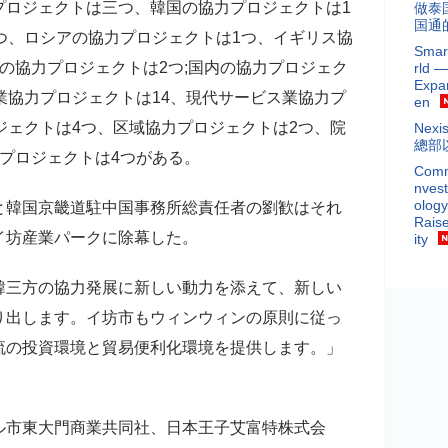
ロジェクトは三つ、韓国の協力プロジェクトは1
做泰
国通
つ、ロシアの協力プロジェクトは1つ、イギリス協
Smar
の協力プロジェクトは2つ;国内の協力プロジェク
rld —
Expa
業協力プロジェクトは14、現代サービス業協力プ
en
ジェクトは4つ、区域協力プロジェクトは2つ、院
Nex
總部
プロジェクトは4つがある。
Commi
nvest
ology
韓国京畿道駐中国事務所総責任者の劉歓はそれ
Raise
イ坊産業パークに除幕した。
ity
三方の協力発展に新しい動力を添えて、新しい
り出します。イ坊市もウィンウィンの原則に従っ
流の投資環境と貿易便利化環境を提供します。」
市東大門商業共同社、日本王子艾富特株式会