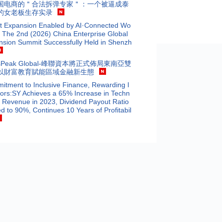
国电商的＂合法拆弹专家＂：一个被逼成泰
的女老板生存实录
t Expansion Enabled by AI·Connected Wo
 The 2nd (2026) China Enterprise Global
nsion Summit Successfully Held in Shenzh
isPeak Global-峰聯資本將正式佈局東南亞雙
以財富教育賦能區域金融新生態
tment to Inclusive Finance, Rewarding I
ors:SY Achieves a 65% Increase in Techn
 Revenue in 2023, Dividend Payout Ratio
d to 90%, Continues 10 Years of Profitabil