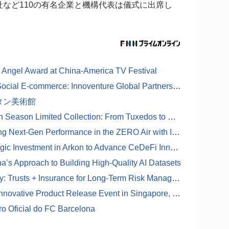
など110の有名企業と機構代表は儀式に出席し
 Angel Award at China-America TV Festival
Exploring the New Blue Ocean of AI Social E-commerce: Innoventure Global Partners Ltd Launches “Investment + Incubation” Model
タン美術館
COOFANDY Unveils 2025 Graduation Season Limited Collection: From Tuxedos to Polo Shirts, Offering One-Stop Solutions for All-Scenario Outfits
Thunderobot's CES Finale: Unleashing Next-Gen Performance in the ZERO Air with Intel Panther Lake
Foundation Capital Announces Strategic Investment in Arkon to Advance CeDeFi Innovation
a’s Approach to Building High-Quality AI Datasets
ONEYEE HOLDING’s Wealth Security: Trusts + Insurance for Long-Term Risk Management
iFLYTEK Hosts Partner Summit and Innovative Product Release Event in Singapore, Strengthening AI Innovation in Southeast Asia
ro Oficial do FC Barcelona