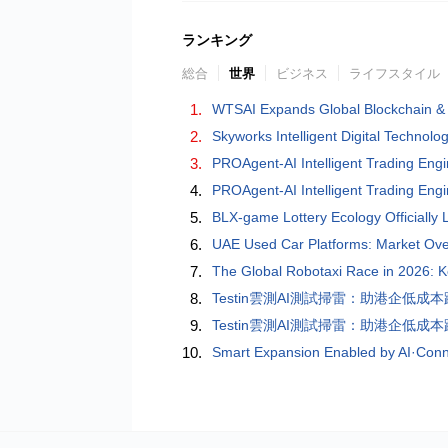
ランキング
総合
世界
ビジネス
ライフスタイル
1.
WTSAI Expands Global Blockchain &
2.
Skyworks Intelligent Digital Technol
3.
PROAgent-AI Intelligent Trading Eng
4.
PROAgent-AI Intelligent Trading Eng
5.
BLX-game Lottery Ecology Officially
6.
UAE Used Car Platforms: Market Ove
7.
The Global Robotaxi Race in 2026: 
8.
Testin雲測AI測試掃雷：助港企低
9.
Testin雲測AI測試掃雷：助港企低
10.
Smart Expansion Enabled by AI·Conn