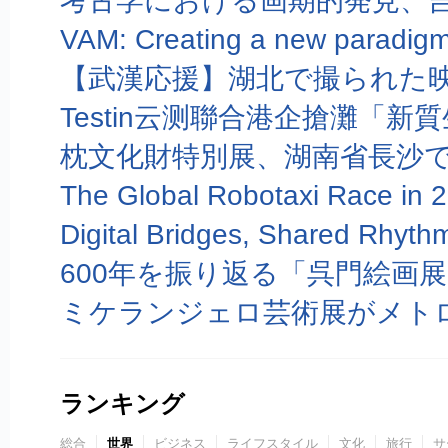
考古学における画期的発見、
【武漢応援】湖北で撮られた
枕文化財特別展、湖南省長沙で
600年を振り返る「呉門絵画
ミケランジェロ芸術展がメト
ランキング
総合
世界
ビジネス
ライフスタイル
文化
旅行
サ