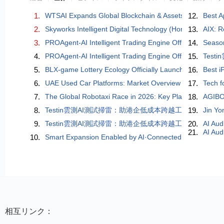
1.
WTSAI Expands Global Blockchain & Assets
12.
Best A
2.
Skyworks Intelligent Digital Technology (Hong Kong) Co.
13.
AIX: R
3.
PROAgent-AI Intelligent Trading Engine Officially Lau
14.
Season
4.
PROAgent-AI Intelligent Trading Engine Officially Lau
15.
Tes
5.
BLX-game Lottery Ecology Officially Launched: A Digita
16.
Best i
6.
UAE Used Car Platforms: Market Overview and Key Tre
17.
Tech f
7.
The Global Robotaxi Race in 2026: Key Players, Compe
18.
AGIBO
8.
Testin雲測AI測試掃雷：助港企低成本跨越工業製造「穩
19.
Jin Yo
9.
Testin雲測AI測試掃雷：助港企低成本跨越工業製造「穩
20.
AI Aud
21.
AI Aud
10.
Smart Expansion Enabled by AI·Connected World — The 
相互リンク：